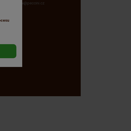
peccini@peccini.cz
ocesu