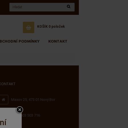
KOŠÍK
0 položek
BCHODNÍ PODMÍNKY
KONTAKT
KONTAKT
Maxov 25, 473 01 Nový Bor
+420 603 503 716
ní