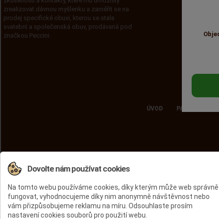
zkušenosti a kontakty, které mu umožnily
zrealizovat dávnou myšlenku a zaměřit se na
prodej specifické obuvi, kterou se stala
svatební a společenská obuv, prodávaná pod
Obje
značkou Peccini.
ÚVOD
PÁNSKÁ OBUV
Dovolte nám používat cookies
Na tomto webu používáme cookies, díky kterým může web správně
fungovat, vyhodnocujeme díky nim anonymně návštěvnost nebo
vám přizpůsobujeme reklamu na míru. Odsouhlaste prosím
nastavení cookies souborů pro použití webu.