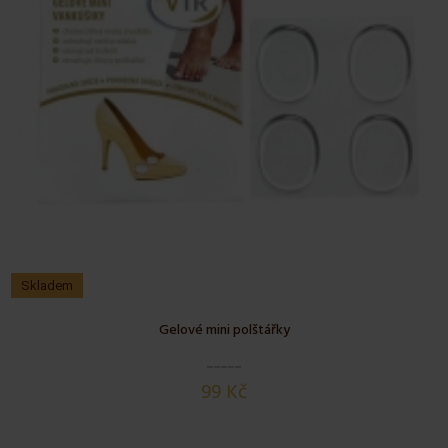
Skladem
Gelové mini polštářky
99 Kč