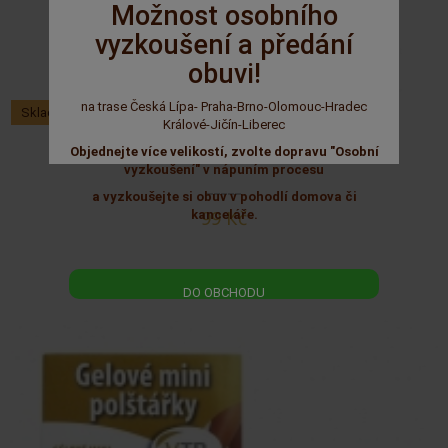
Možnost osobního
vyzkoušení a předání
obuvi!
na trase Česká Lípa- Praha-Brno-Olomouc-Hradec
Skladem
Králové-Jičín-Liberec
Objednejte více velikostí, zvolte dopravu "Osobní
Gelové podpatěnky
vyzkoušení" v nápuním procesu
a vyzkoušejte si obuv v pohodlí domova či
99 Kč
kanceláře.
DO OBCHODU