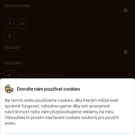
SLEDUJTE NÁS
ODKAZY
KONTAKT
Maxov 25, 473 01 Nový Bor
Dovolte nám používat cookies
+420 603 503 716
Na tomto webu používáme cookies, díky kterým může web
správně fungovat, vyhodnocujeme díky nim anonymně
peccini@peccini.cz
návštěvnost nebo vám přizpůsobujeme reklamu na míru.
Odsouhlaste prosím nastavení cookies souborů pro použití
webu.
ÚVOD
PÁNSKÁ OBUV
DÁMSKÁ OBUV
DĚTSKÁ OBUV