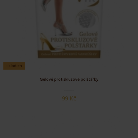
skladem
Gelové protiskluzové polštářky
99 Kč