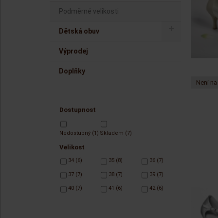
Podměrné velikosti
Dětská obuv
Výprodej
Doplňky
Není na
Dostupnost
Nedostupný
(1)
Skladem
(7)
Velikost
34
(6)
35
(8)
36
(7)
37
(7)
38
(7)
39
(7)
40
(7)
41
(6)
42
(6)