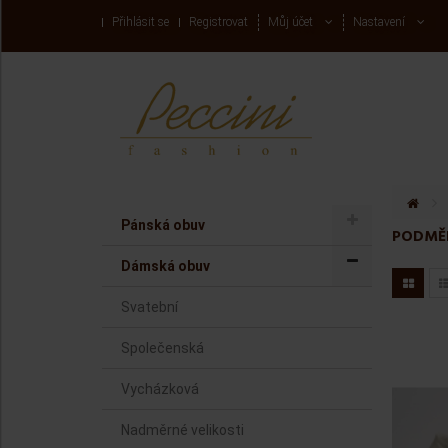
Přihlásit se
Registrovat
Můj účet
Nastavení
Menu
Menu
>
Pánská obuv
PODMĚR
Dámská obuv
Svatební
Společenská
Vycházková
Nadměrné velikosti