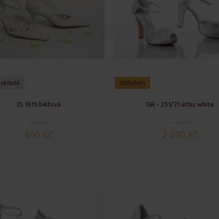
 skladě
Skladem
ZL 1615 béžová
GR - 251/71 atlas white
490 Kč
2 090 Kč