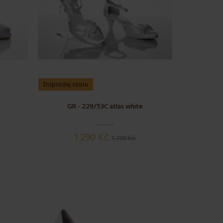
Doprodej vzoru
GR - 229/53C atlas white
1 290 Kč
1 790 Kč