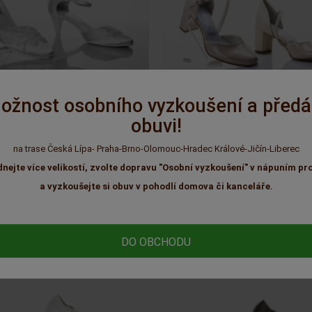
ožnost osobního vyzkoušení a předá
m
Skladem
obuvi!
GR - 217/51 atlas white
GR - 297 lak tělová barva 1
na trase Česká Lípa- Praha-Brno-Olomouc-Hradec Králové-Jičín-Liberec
dnejte více velikostí, zvolte dopravu "Osobní vyzkoušení" v nápuním pr
2 090 Kč
2 090 Kč
a vyzkoušejte si obuv v pohodlí domova či kanceláře.
DO OBCHODU