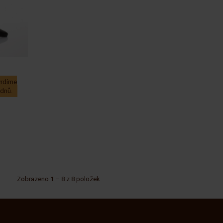
vrdíme
 dnů.
Zobrazeno 1 – 8 z 8 položek