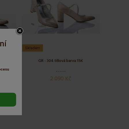
ní
Skladem
5k
GR - 304 tělová barva 15K
ocesu
2 090 Kč