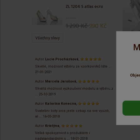
ZL 1204 S atlas ecru
1 290 Kč
990 Kč
Všechny slevy
M
Sklade
,
Autor
Lucie Procházková
Skvělé, možnost výběru ze vzorkovníků láte ...
21-01-2021
Obje
,
Autor
Marcela Jarošová
Skvělá možnost vyzkoušení modelu a výběru z
...
25-10-2019
,
Autor
Katerina Konecna
Svatebni boty sice jeste cekaji na sve vyuziti,
al ...
16-05-2018
,
Autor
Kristýna
Velká spokojenost s produktem i
nadstandardním s ...
18-01-2018