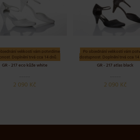
bjednání velikostí vám potvrdíme
Po objednání velikostí vám pot
nost. Doplnění trvá cca 14 dnů.
dostupnost. Doplnění trvá cca 14
GR - 217 eco kůže white
GR - 217 atlas black
2 090 Kč
2 090 Kč