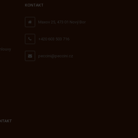
KONTAKT
Maxov 25, 473 01 Nový Bor
+420 603 503 716
mlouvy
peccini@peccini.cz
NTAKT