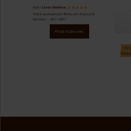
,
Autor
Lucie Olešnice
Velká spokojenost. Mohu jen doporučit.
Rychlá k ...
08-11-2017
Přidat hodnocení.
Po o
dostup