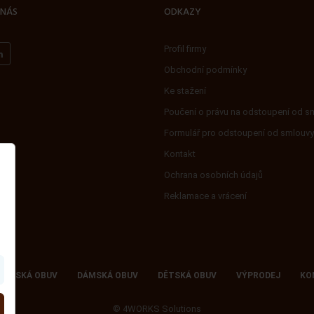
 NÁS
ODKAZY
Profil firmy
Obchodní podmínky
Ke stažení
Poučení o právu na odstoupení od s
Formulář pro odstoupení od smlouvy
Kontakt
Ochrana osobních údajů
Reklamace a vrácení
PÁNSKÁ OBUV
DÁMSKÁ OBUV
DĚTSKÁ OBUV
VÝPRODEJ
KO
©
4WORKS Solutions