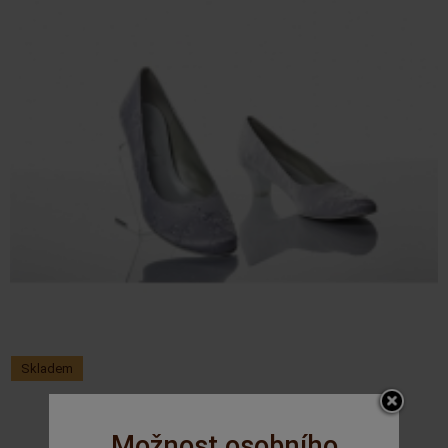
Skladem
GR - 243/7A koronka white
Možnost osobního