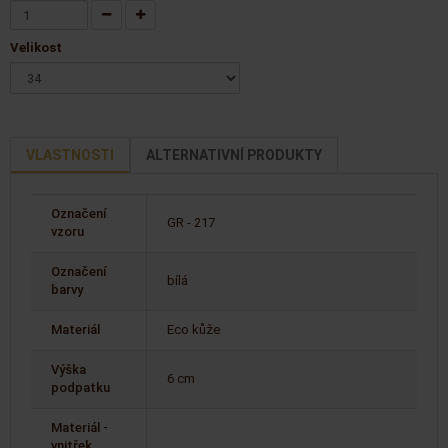
Velikost
VLASTNOSTI
ALTERNATIVNÍ PRODUKTY
Označení
GR - 217
vzoru
Označení
bílá
barvy
Materiál
Eco kůže
Výška
6 cm
podpatku
Materiál -
vnitřek