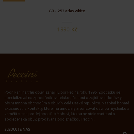
GR - 253 atlas white
1 990 Kč
Podnikání na trhu obuvi zahájil Libor Pecina roku 1996. Zpočátku se
specializoval na zprostředkovatelskou činnost a zajišťoval dodávky
obuvi mnoha obchodům s obuví v celé České republice. Nasbíral bohaté
zkušenosti a kontakty, které mu umožnily zrealizovat dávnou myšlenku a
zaměřit se na prodej specifické obuvi, kterou se stala svatební a
společenská obuv, prodávaná pod značkou Peccini.
SLEDUJTE NÁS