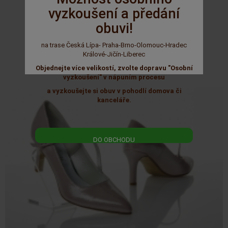
vyzkoušení a předání
1 490 Kč
1 790 Kč
obuvi!
na trase Česká Lípa- Praha-Brno-Olomouc-Hradec
Králové-Jičín-Liberec
Objednejte více velikostí, zvolte dopravu "Osobní
vyzkoušení" v nápuním procesu
a vyzkoušejte si obuv v pohodlí domova či
kanceláře.
DO OBCHODU