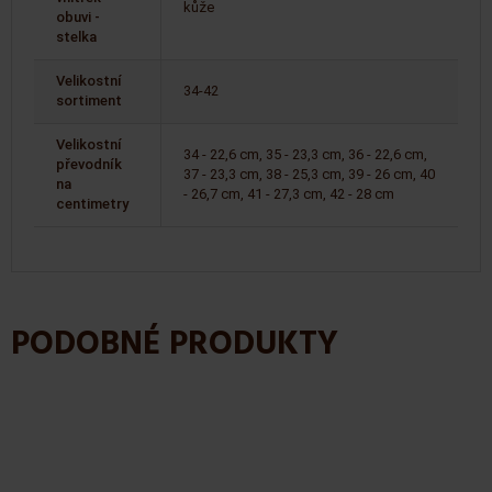
kůže
obuvi -
stelka
Velikostní
34-42
sortiment
Velikostní
34 - 22,6 cm, 35 - 23,3 cm, 36 - 22,6 cm,
převodník
37 - 23,3 cm, 38 - 25,3 cm, 39 - 26 cm, 40
na
- 26,7 cm, 41 - 27,3 cm, 42 - 28 cm
centimetry
PODOBNÉ PRODUKTY