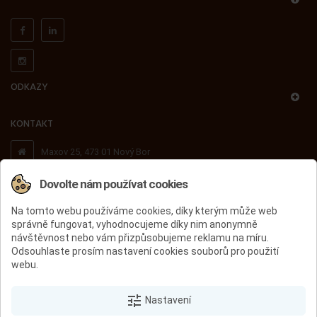
ODKAZY
KONTAKT
Maxov 25, 473 01 Nový Bor
Dovolte nám používat cookies
+420 603 503 716
Na tomto webu používáme cookies, díky kterým může web
správně fungovat, vyhodnocujeme díky nim anonymně
peccini@peccini.cz
návštěvnost nebo vám přizpůsobujeme reklamu na míru.
Odsouhlaste prosím nastavení cookies souborů pro použití
webu.
ÚVOD
PÁNSKÁ OBUV
DÁMSKÁ OBUV
DĚTSKÁ OBUV
tune
VÝPRODEJ
KONTAKT
Nastavení