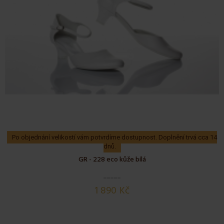
Po objednání velikostí vám potvrdíme dostupnost. Doplnění trvá cca 14
dnů.
GR - 228 eco kůže bílá
1 890 Kč