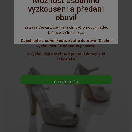
Možnost osobního
vyzkoušení a předání
1 890 Kč
obuvi!
na trase Česká Lípa- Praha-Brno-Olomouc-Hradec
Králové-Jičín-Liberec
Objednejte více velikostí, zvolte dopravu "Osobní
vyzkoušení" v nápuním procesu
a vyzkoušejte si obuv v pohodlí domova či
kanceláře.
DO OBCHODU