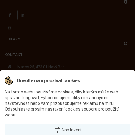
ODKAZY
KONTAKT
Maxov 25, 473 01 Nový Bor
Dovolte nám používat cookies
+420 603 503 716
Na tomto webu používáme cookies, díky kterým může web
správně fungovat, vyhodnocujeme díky nim anonymně
peccini@peccini.cz
návštěvnost nebo vám přizpůsobujeme reklamu na míru.
Odsouhlaste prosím nastavení cookies souborů pro použití
webu.
ÚVOD
PÁNSKÁ OBUV
DÁMSKÁ OBUV
DĚTSKÁ OBUV
tune
Nastavení
VÝPRODEJ
KONTAKT