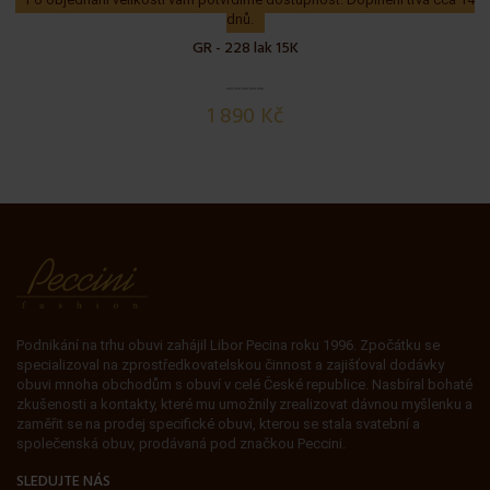
dnů.
GR - 228 lak 15K
1 890 Kč
Podnikání na trhu obuvi zahájil Libor Pecina roku 1996. Zpočátku se
specializoval na zprostředkovatelskou činnost a zajišťoval dodávky
obuvi mnoha obchodům s obuví v celé České republice. Nasbíral bohaté
zkušenosti a kontakty, které mu umožnily zrealizovat dávnou myšlenku a
zaměřit se na prodej specifické obuvi, kterou se stala svatební a
společenská obuv, prodávaná pod značkou Peccini.
SLEDUJTE NÁS