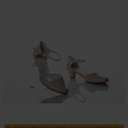
Po objednání velikostí vám potvrdíme dostupnost. Doplnění trvá cca 14