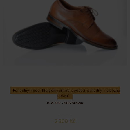
Pohodlný model, který díky silnější podešvi je vhodný i na běžné
nošení.
IGA 418 - 606 brown
2 300 Kč