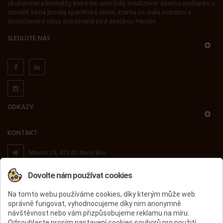
zkušenosti a kontakty, které mu umožnily zrealizovat dávnou myšlenku a
zaměřit se na prodej specifické obuvi, kterou se stala svatební a
společenská obuv, prodávaná pod značkou Peccini.
SLEDUJTE NÁS
ODKAZY
KONTAKT
Maxov 25, 473 01 Nový Bor
Dovolte nám používat cookies
+420 603 503 716
Na tomto webu používáme cookies, díky kterým může web
správně fungovat, vyhodnocujeme díky nim anonymně
peccini@peccini.cz
návštěvnost nebo vám přizpůsobujeme reklamu na míru.
Odsouhlaste prosím nastavení cookies souborů pro použití