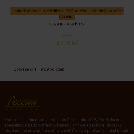
Pohodlný model, který díky silnější podešvi je vhodný i na běžné
nošení.
IGA 418 - 459 black
2 300 Kč
Zobrazeno 1 – 9 z 9 položek
Podnikání na trhu obuvi zahájil Libor Pecina roku 1996. Zpočátku se
specializoval na zprostředkovatelskou činnost a zajišťoval dodávky
obuvi mnoha obchodům s obuví v celé České republice. Nasbíral bohaté