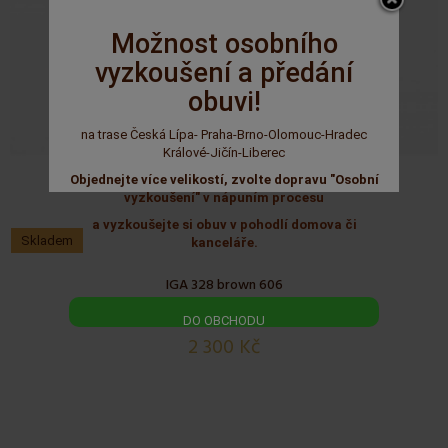
Možnost osobního
vyzkoušení a předání
obuvi!
na trase Česká Lípa- Praha-Brno-Olomouc-Hradec
Králové-Jičín-Liberec
Objednejte více velikostí, zvolte dopravu "Osobní
vyzkoušení" v nápuním procesu
a vyzkoušejte si obuv v pohodlí domova či
Skladem
kanceláře.
IGA 328 brown 606
DO OBCHODU
2 300 Kč