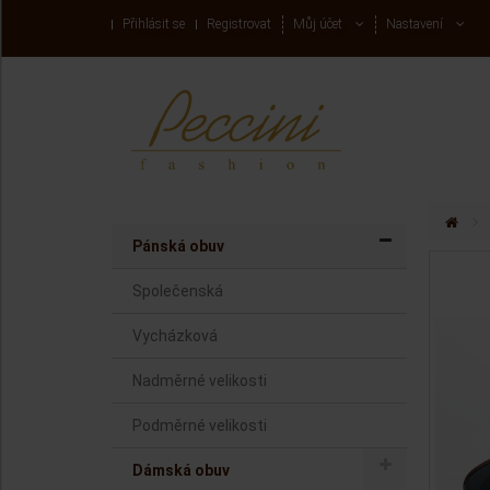
Přihlásit se
Registrovat
Můj účet
Nastavení
Menu
Menu
>
Pánská obuv
Společenská
Vycházková
Nadměrné velikosti
Podměrné velikosti
Dámská obuv