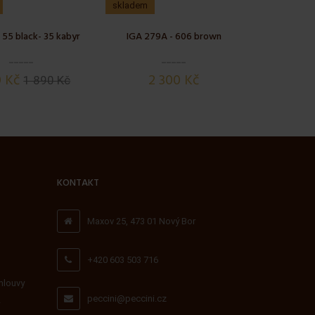
skladem
55 black- 35 kabyr
IGA 279A - 606 brown
0 Kč
2 300 Kč
1 890 Kč
KONTAKT
Maxov 25, 473 01 Nový Bor
+420 603 503 716
mlouvy
peccini@peccini.cz