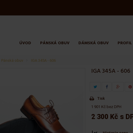
ÚVOD
PÁNSKÁ OBUV
DÁMSKÁ OBUV
PROFIL
Pánská obuv
>
IGA 345A - 606
IGA 345A - 606
Tisk
1 901 Kč bez DPH
2 300 Kč
s D
Historie ceny