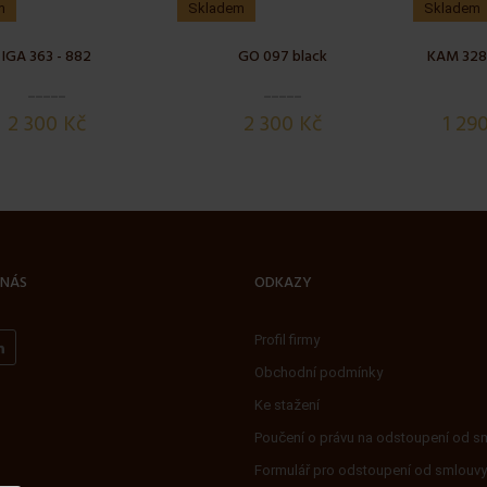
m
Skladem
Skladem
IGA 363 - 882
GO 097 black
KAM 328 
2 300 Kč
2 300 Kč
1 29
 NÁS
ODKAZY
Profil firmy
Obchodní podmínky
Ke stažení
Poučení o právu na odstoupení od s
Formulář pro odstoupení od smlouvy