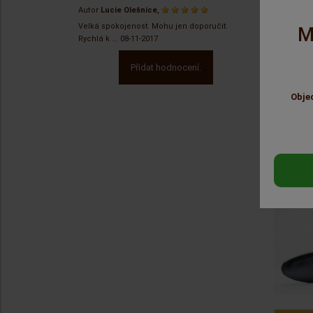
,
Autor
Lucie Olešnice
Velká spokojenost. Mohu jen doporučit.
M
Rychlá k ...
08-11-2017
Přidat hodnocení.
POD
Obje