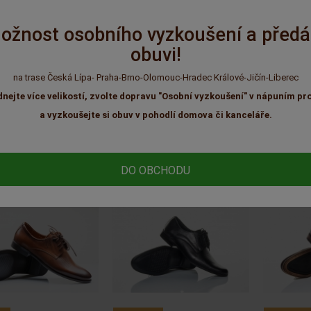
ožnost osobního vyzkoušení a předá
obuvi!
OBNÉ PRODUKTY
na trase Česká Lípa- Praha-Brno-Olomouc-Hradec Králové-Jičín-Liberec
dnejte více velikostí, zvolte dopravu "Osobní vyzkoušení" v nápuním pr
a vyzkoušejte si obuv v pohodlí domova či kanceláře.
DO OBCHODU