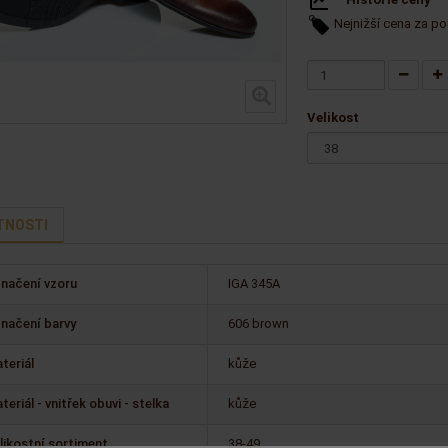
Nejnižší cena za po
Velikost
TNOSTI
načení vzoru
IGA 345A
načení barvy
606 brown
teriál
kůže
teriál - vnitřek obuvi - stelka
kůže
likostní sortiment
38-49