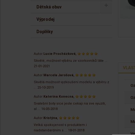
Dětská obuv
Výprodej
Doplňky
,
Autor
Lucie Procházková
Skvělé, možnost výběru ze vzorkovníků láte ...
21-01-2021
VLAS
,
Autor
Marcela Jarošová
Skvělá možnost vyzkoušení modelu a výběru z
Oz
...
25-10-2019
,
Autor
Katerina Konecna
Oz
Svatebni boty sice jeste cekaji na sve vyuziti,
al ...
16-05-2018
Ma
,
Autor
Kristýna
Ma
Velká spokojenost s produktem i
nadstandardním s ...
18-01-2018
Ve