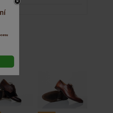
ní
ocesu