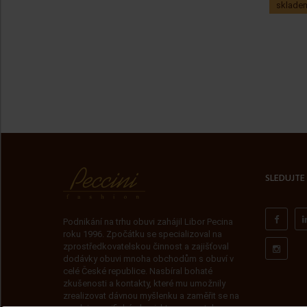
sklade
SLEDUJTE
Podnikání na trhu obuvi zahájil Libor Pecina
roku 1996. Zpočátku se specializoval na
zprostředkovatelskou činnost a zajišťoval
dodávky obuvi mnoha obchodům s obuví v
celé České republice. Nasbíral bohaté
zkušenosti a kontakty, které mu umožnily
zrealizovat dávnou myšlenku a zaměřit se na