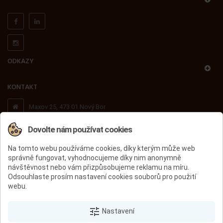
ODKAZY
KONTAKT
Maxov 25, 473 01 Nový Bor
Dovolte nám používat cookies
+420 603 503 716
Na tomto webu používáme cookies, díky kterým může web
správně fungovat, vyhodnocujeme díky nim anonymně
peccini@peccini.cz
návštěvnost nebo vám přizpůsobujeme reklamu na míru.
Odsouhlaste prosím nastavení cookies souborů pro použití
webu.
ÚVOD
PÁNSKÁ OBUV
DÁMSKÁ OBUV
DĚTSKÁ OBUV
tune
VÝPRODEJ
KONTAKT
Nastavení