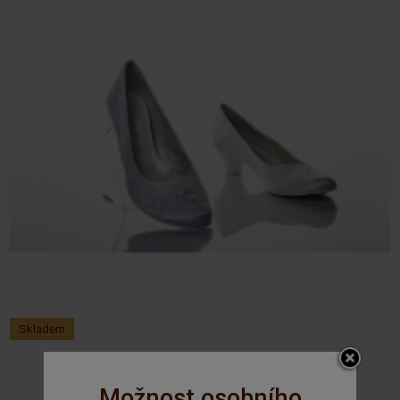
Skladem
GR - 243/7A koronka white
Možnost osobního