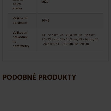
kůže
obuvi -
stelka
Velikostní
36-42
sortiment
Velikostní
34 - 22,6 cm, 35 - 23,3 cm, 36 - 22,6 cm,
převodník
37 - 23,3 cm, 38 - 25,3 cm, 39 - 26 cm, 40
na
- 26,7 cm, 41 - 27,3 cm, 42 - 28 cm
centimetry
PODOBNÉ PRODUKTY