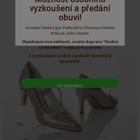
vyzkoušení a předání
1 490 Kč
1 790 Kč
obuvi!
na trase Česká Lípa- Praha-Brno-Olomouc-Hradec
Králové-Jičín-Liberec
Objednejte více velikostí, zvolte dopravu "Osobní
vyzkoušení" v nápuním procesu
a vyzkoušejte si obuv v pohodlí domova či
kanceláře.
DO OBCHODU