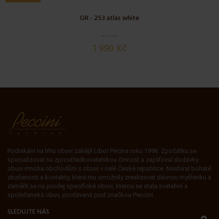
GR - 253 atlas white
1 990 Kč
Podnikání na trhu obuvi zahájil Libor Pecina roku 1996. Zpočátku se
specializoval na zprostředkovatelskou činnost a zajišťoval dodávky
obuvi mnoha obchodům s obuví v celé České republice. Nasbíral bohaté
zkušenosti a kontakty, které mu umožnily zrealizovat dávnou myšlenku a
zaměřit se na prodej specifické obuvi, kterou se stala svatební a
společenská obuv, prodávaná pod značkou Peccini.
SLEDUJTE NÁS